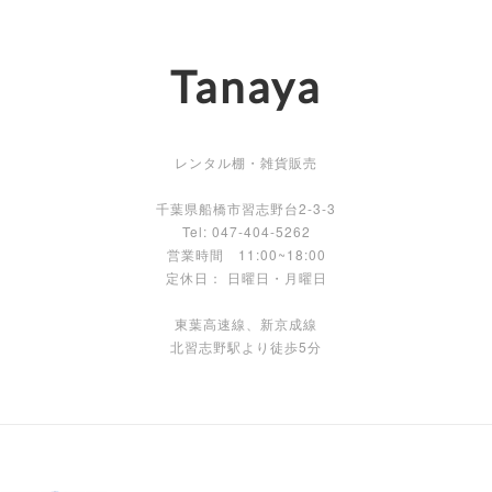
Tanaya
レンタル棚・雑貨販売
千葉県船橋市習志野台2-3-3
Tel: 047-404-5262
営業時間 11:00~18:00
定休日： 日曜日・月曜日
東葉高速線、新京成線
北習志野駅より徒歩5分