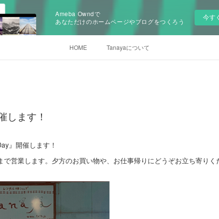
Ameba Owndで
今す
あなただけのホームページやブログをつくろう
HOME
Tanayaについて
 開催します！
 Day』開催します！
時まで営業します。夕方のお買い物や、お仕事帰りにどうぞお立ち寄りく